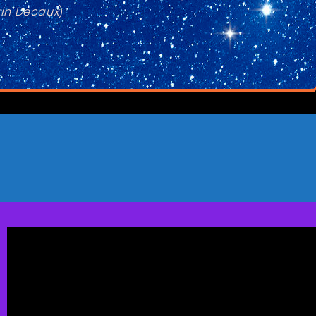
ain Decaux
)