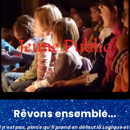
Jeune Public
Sébastien est l’un des rares spécialistes en
France du spectacle Jeune Public. Habitué des
Jeune Public
théâtres parisiens ou avignonnais, choisissez
l’un de ses spectacles pour votre spectacle de
Noël, carnaval, fête de fin d’année, festival ou
tout autre événement consacré aux enfants.
Je découvre...
Rêvons ensemble...
ui n’est pas, parce qu’il prend en défaut la Logique et