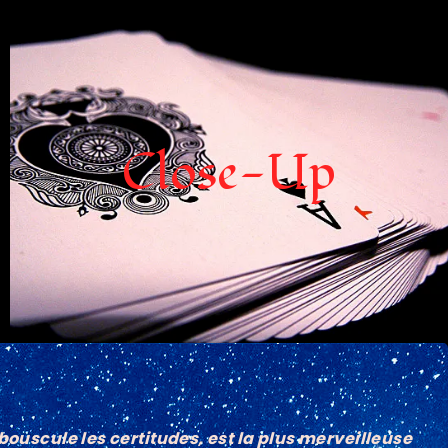
Close-Up
Sébastien passe de table en table parmi vos
convives pour proposer une animation
originale, dynamique, inventive et moderne. Le
Close-Up
close-up est l’élément de la réussite de votre
soirée. Humour et mystère sont au rendez-
vous avec des cartes ou votre propre
téléphone.
Je découvre...
 bouscule les certitudes, est la plus merveilleuse