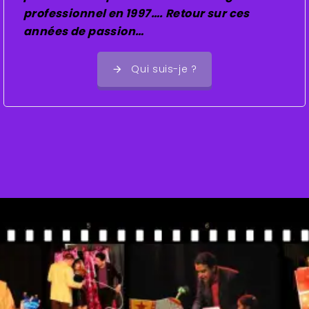
professionnel en 1997…. Retour sur ces
années de passion…
Qui suis-je ?