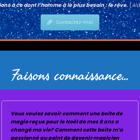
tions à ce dont l’homme à le plus besoin : le rêve.
(
Al
Contactez-moi
Faisons connaissance...
Vous voulez savoir comment une boite de
magie reçue pour le Noël de mes 8 ans a
changé ma vie? Comment cette boite m’a
passionné au point de devenir magicien